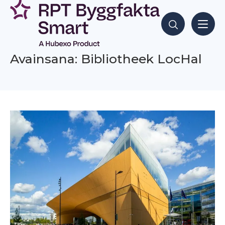
Siirry
sisältöön
Hae sisältöjä
Avainsana: Bibliotheek LocHal