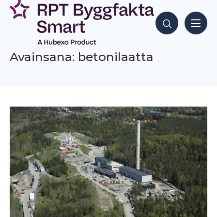
Siirry
sisältöön
Hae sisältöjä
Avainsana: betonilaatta