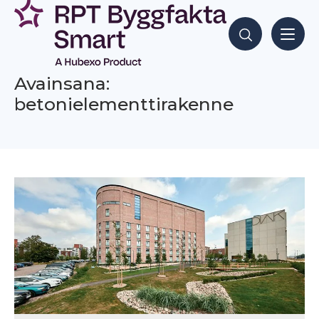
Siirry
sisältöön
Hae sisältöjä
Avainsana:
betonielementtirakenne