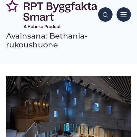
Siirry
sisältöön
Hae sisältöjä
Avainsana: Bethania-
rukoushuone