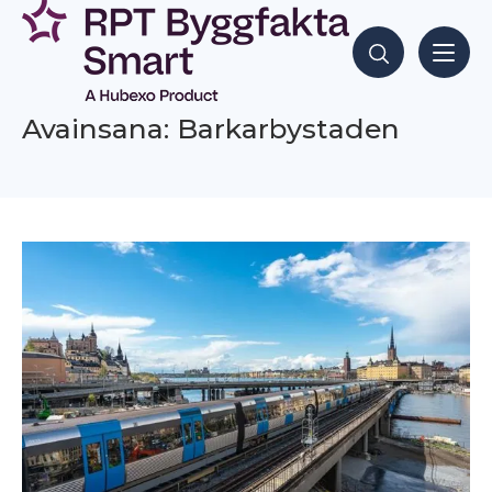
Siirry
sisältöön
Hae sisältöjä
Avainsana: Barkarbystaden