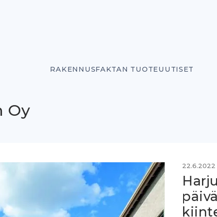
RAKENNUSFAKTAN TUOTEUUTISET
n Oy
22.6.2022
Harj
päiv
kiint