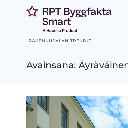
Siirry
sisältöön
RAKENNUSALAN TRENDIT
Avainsana: Äyräväine