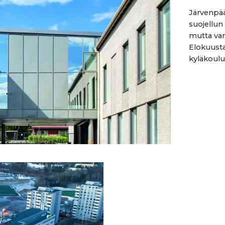
Järvenpää
suojellun
mutta van
Elokuusta
kyläkoulu