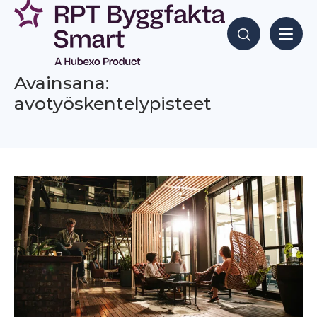
Siirry
sisältöön
Hae sisältöjä
Avainsana:
avotyöskentelypisteet