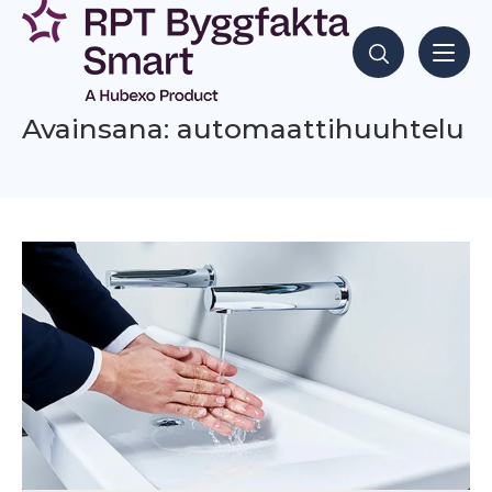
Siirry
sisältöön
Hae sisältöjä
Avainsana: automaattihuuhtelu