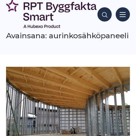
Siirry
sisältöön
Hae sisältöjä
Avainsana: aurinkosähköpaneeli