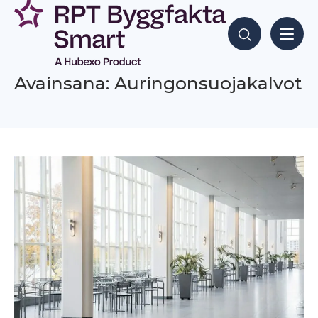
Siirry
sisältöön
Hae sisältöjä
Avainsana: Auringonsuojakalvot