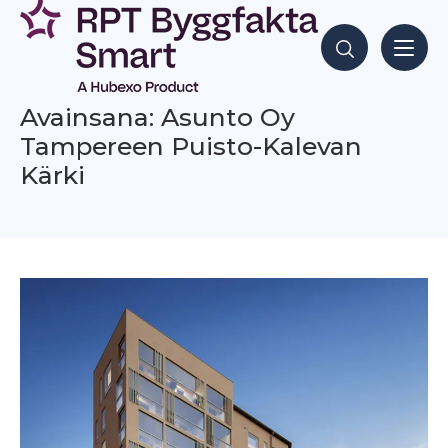
Siirry
sisältöön
Hae sisältöjä
Avainsana: Asunto Oy
Tampereen Puisto-Kalevan
Kärki