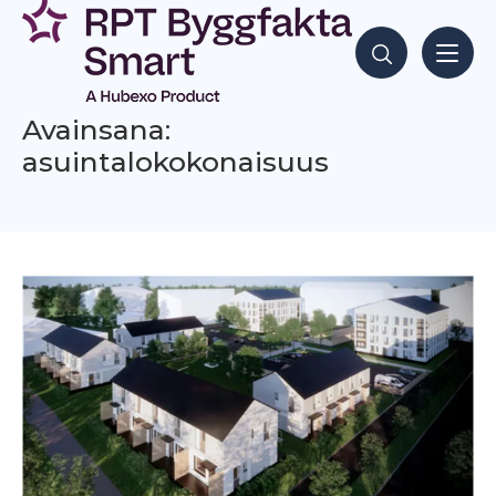
Siirry
sisältöön
Hae sisältöjä
Avainsana:
asuintalokokonaisuus