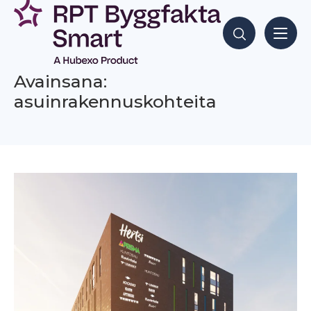
Siirry
sisältöön
Hae sisältöjä
Avainsana:
asuinrakennuskohteita