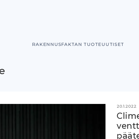
RAKENNUSFAKTAN TUOTEUUTISET
e
20.1.2022
Clim
ventt
pääte