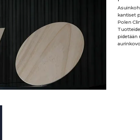
Asuinkohte
kantiset p
Polen Cli
Tuotteide
pidetään
aurinkovo