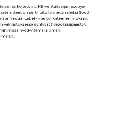
isiin tarkoitetun LINE-venttiilisarjan accoya-
äätelaitteet on sertifioitu hiilineutraaleiksi South
mate Neutral Label -merkin kriteerien mukaan.
n valmistuksessa syntyvät hiilidioksidipäästöt
 minimissä hyödyntämällä oman
imalan...