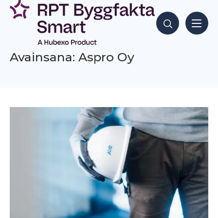
Siirry
sisältöön
Hae sisältöjä
Avainsana: Aspro Oy