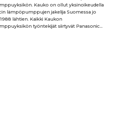
ppuyksikön. Kauko on ollut yksinoikeudella
cin lämpöpumppujen jakelija Suomessa jo
1988 lähtien. Kaikki Kaukon
puyksikön työntekijät siirtyvät Panasonic...