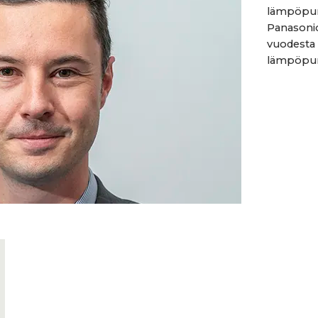
lämpöpum
Panasoni
vuodesta 
lämpöpump