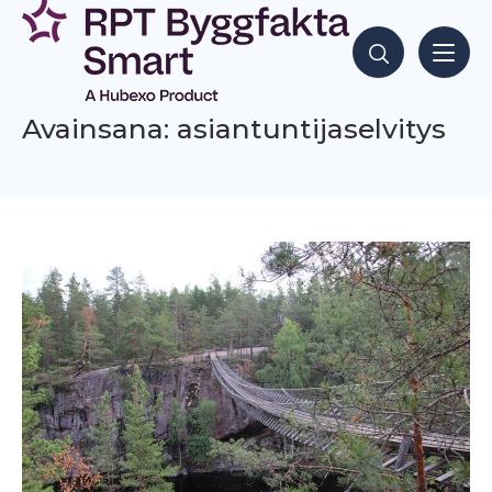
Siirry
sisältöön
Hae sisältöjä
Avainsana: asiantuntijaselvitys