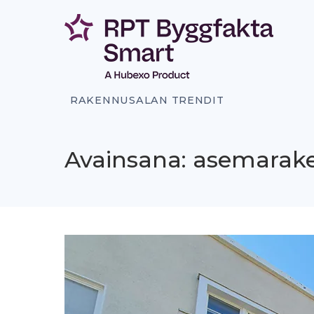
Siirry
sisältöön
RAKENNUSALAN TRENDIT
Avainsana: asemarak