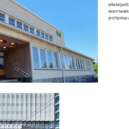
allekirjo
asemarake
pohjoispu