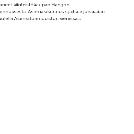
ittaneet kiinteistökaupan Hangon
nnuksesta. Asemarakennus sijaitsee junaradan
olella Asematorin puiston vieressä....