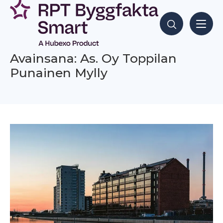
Siirry
sisältöön
Hae sisältöjä
Avainsana: As. Oy Toppilan
Punainen Mylly