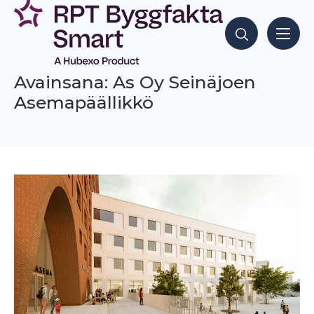
Siirry
sisältöön
Hae sisältöjä
Avainsana: As Oy Seinäjoen
Asemapäällikkö