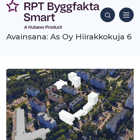
Siirry
sisältöön
Hae sisältöjä
Avainsana: As Oy Hiirakkokuja 6