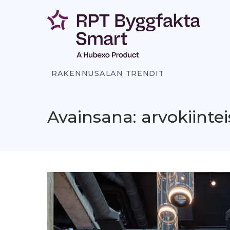
Siirry
sisältöön
RAKENNUSALAN TRENDIT
Avainsana: arvokiintei