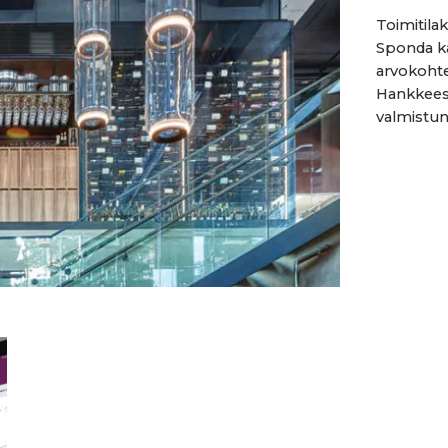
Toimitilak
Sponda kä
arvokohte
Hankkeesee
valmistunu