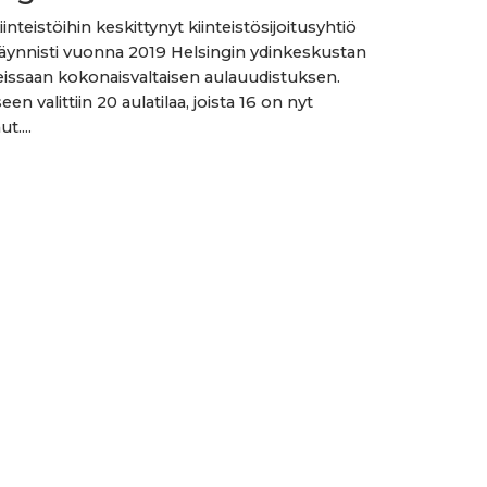
iinteistöihin keskittynyt kiinteistösijoitusyhtiö
ynnisti vuonna 2019 Helsingin ydinkeskustan
issaan kokonaisvaltaisen aulauudistuksen.
n valittiin 20 aulatilaa, joista 16 on nyt
t....