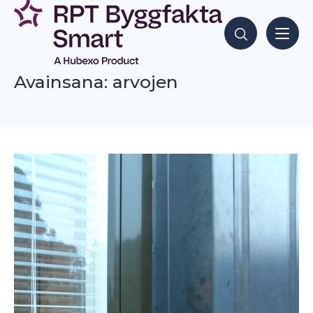
Siirry
sisältöön
Hae sisältöjä
Avainsana: arvojen