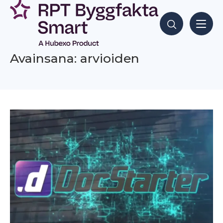
Siirry
sisältöön
Hae sisältöjä
Avainsana: arvioiden