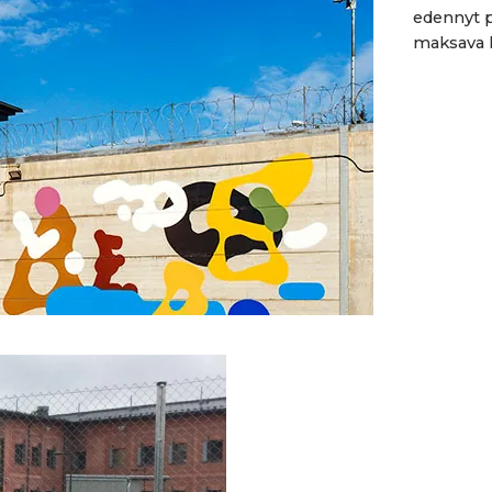
edennyt 
maksava l