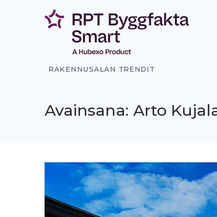
Siirry
sisältöön
RAKENNUSALAN TRENDIT
Avainsana: Arto Kujal