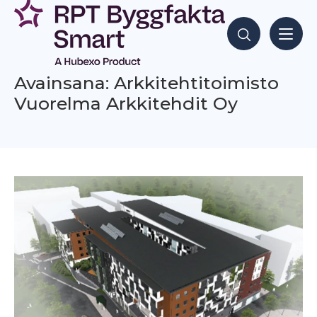
Siirry
sisältöön
Hae sisältöjä
Avainsana: Arkkitehtitoimisto
Vuorelma Arkkitehdit Oy