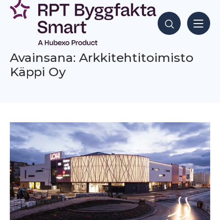
Siirry
sisältöön
Hae sisältöjä
Avainsana: Arkkitehtitoimisto
Käppi Oy