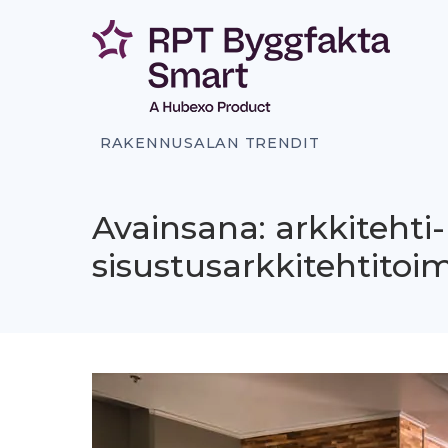
Siirry
sisältöön
RAKENNUSALAN TRENDIT
Avainsana: arkkitehti-
sisustusarkkitehtitoi