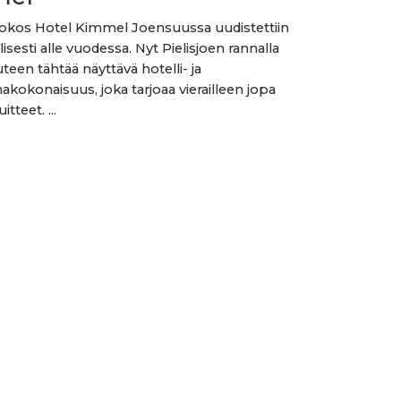
Sokos Hotel Kimmel Joensuussa uudistettiin
isesti alle vuodessa. Nyt Pielisjoen rannalla
teen tähtää näyttävä hotelli- ja
kokonaisuus, joka tarjoaa vierailleen jopa
itteet. ...