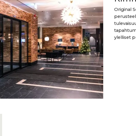
Original 
perusteell
tulevaisuu
tapahtuma
ylelliset pu