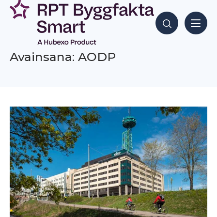
Siirry
sisältöön
Hae sisältöjä
Avainsana: AODP