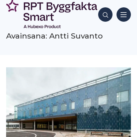
Siirry
sisältöön
Hae sisältöjä
Avainsana: Antti Suvanto