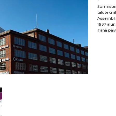
Sörnäisten
talotekni
Assemblin
1937 alun
Tänä päivä