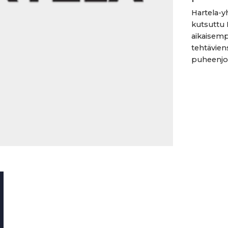
Hartela-y
kutsuttu 
aikaisemp
tehtävien
puheenjoh