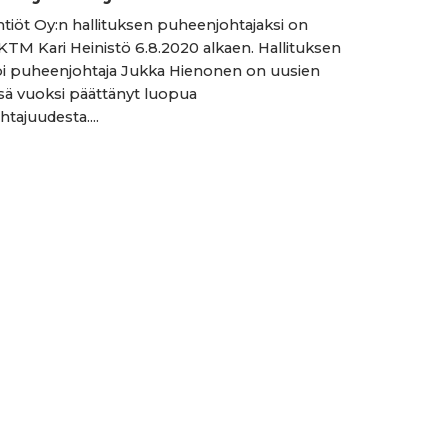
htiöt Oy:n hallituksen puheenjohtajaksi on
KTM Kari Heinistö 6.8.2020 alkaen. Hallituksen
i puheenjohtaja Jukka Hienonen on uusien
sä vuoksi päättänyt luopua
tajuudesta....