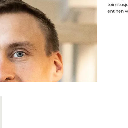
toimitusj
entinen va