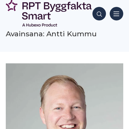
Siirry
sisältöön
Hae sisältöjä
Avainsana: Antti Kummu