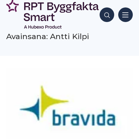
Siirry
sisältöön
Hae sisältöjä
Avainsana: Antti Kilpi