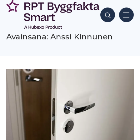
Siirry
sisältöön
Hae sisältöjä
Avainsana: Anssi Kinnunen