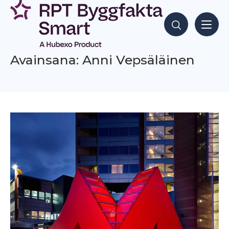
Siirry
sisältöön
Hae sisältöjä
Avainsana: Anni Vepsäläinen