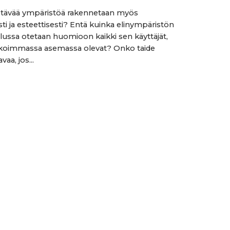
stävää ympäristöä rakennetaan myös
sti ja esteettisesti? Entä kuinka elinympäristön
lussa otetaan huomioon kaikki sen käyttäjät,
koimmassa asemassa olevat? Onko taide
vaa, jos...