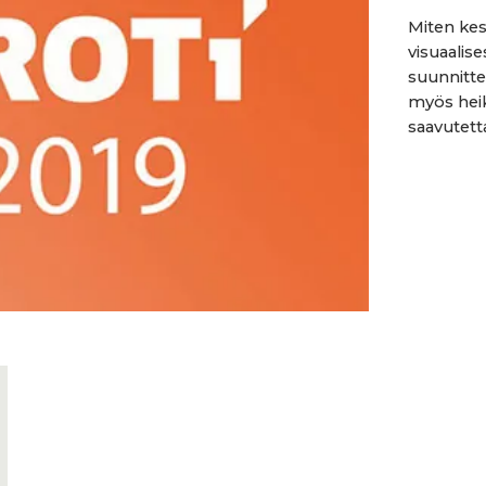
Miten ke
visuaalise
suunnitte
myös hei
saavutetta