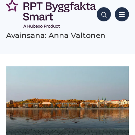
Siirry
sisältöön
Hae sisältöjä
Avainsana: Anna Valtonen