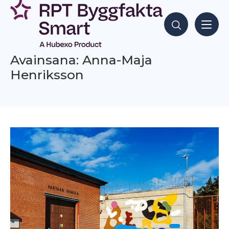
Siirry
sisältöön
Hae sisältöjä
Avainsana: Anna-Maja
Henriksson