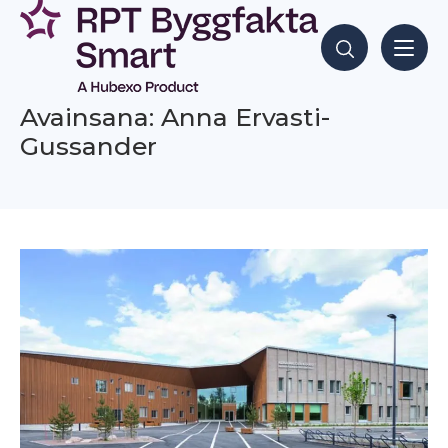
Siirry
sisältöön
Hae sisältöjä
Avainsana: Anna Ervasti-
Gussander