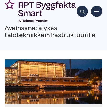
Siirry
sisältöön
Hae sisältöjä
Avainsana: älykäs
talotekniikkainfrastruktuurilla