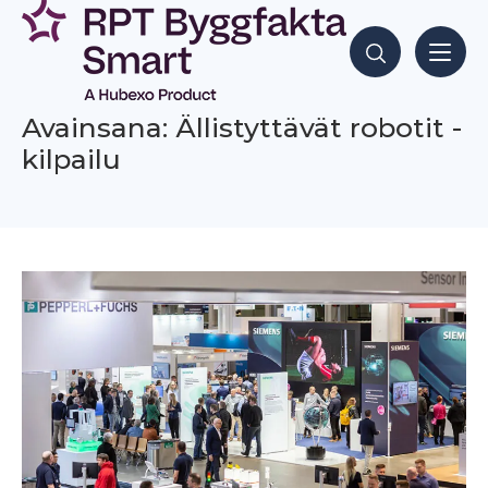
Siirry
sisältöön
Hae sisältöjä
Avainsana: Ällistyttävät robotit -
kilpailu