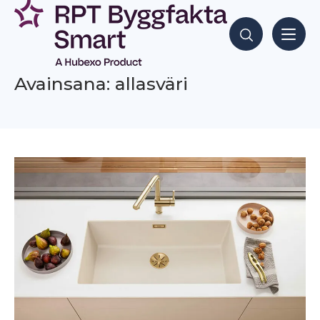
Siirry
sisältöön
Hae sisältöjä
Avainsana: allasväri