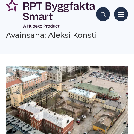
Siirry
sisältöön
Hae sisältöjä
Avainsana: Aleksi Konsti