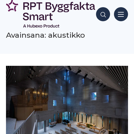
Siirry
sisältöön
Hae sisältöjä
Avainsana: akustikko