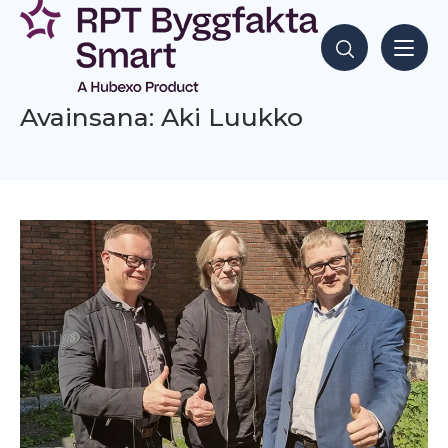
Siirry
sisältöön
Hae sisältöjä
Avainsana: Aki Luukko