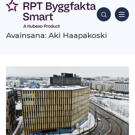
Siirry
sisältöön
Hae sisältöjä
Avainsana: Aki Haapakoski