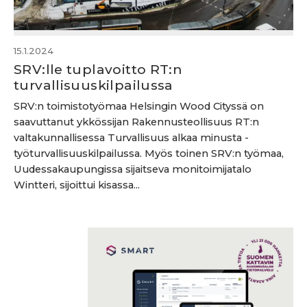
15.1.2024
SRV:lle tuplavoitto RT:n
turvallisuuskilpailussa
SRV:n toimistotyömaa Helsingin Wood Cityssä on
saavuttanut ykkössijan Rakennusteollisuus RT:n
valtakunnallisessa Turvallisuus alkaa minusta -
työturvallisuuskilpailussa. Myös toinen SRV:n työmaa,
Uudessakaupungissa sijaitseva monitoimijatalo
Wintteri, sijoittui kisassa...