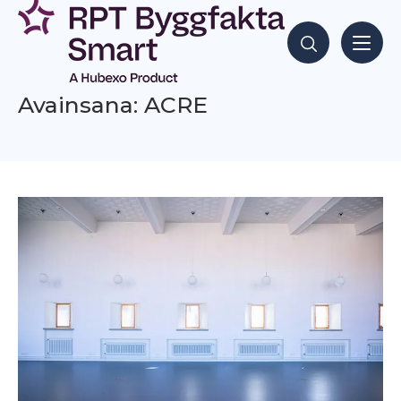
Siirry
sisältöön
Hae sisältöjä
Avainsana: ACRE