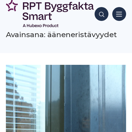
Siirry
sisältöön
Hae sisältöjä
Avainsana: ääneneristävyydet